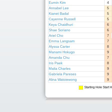
Eumin Kim
4
Annabel Lee
5
Kianet Badal
5
Cayenne Russell
5
Keya Chaidhuri
6
Shae Soriano
6
Ariel Cho
7
Emma Langsam
7
Alyssa Carter
8
Manami Hokugo
9
Amanda Chu
7
Iris Paek
8
Malia Charles
9
Gabriela Pareses
9
Alina Watoiewong
9
Starting Hole
Start 