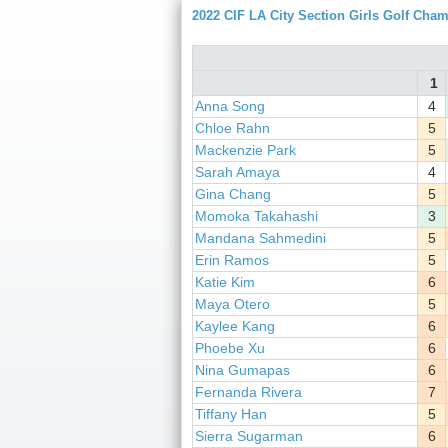
2022 CIF LA City Section Girls Golf Cha
1
Anna Song
4
Chloe Rahn
5
Mackenzie Park
5
Sarah Amaya
4
Gina Chang
5
Momoka Takahashi
3
Mandana Sahmedini
5
Erin Ramos
5
Katie Kim
6
Maya Otero
5
Kaylee Kang
6
Phoebe Xu
6
Nina Gumapas
6
Fernanda Rivera
7
Tiffany Han
5
Sierra Sugarman
6